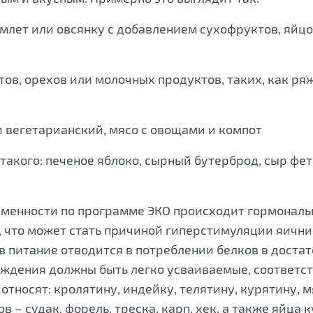
млет или овсянку с добавлением сухофруктов, яйцо
тов, орехов или молочных продуктов, таких, как ря
и вегетарианский, мясо с овощами и компот
 такого: печеное яблоко, сырный бутерброд, сыр фет
еременности по программе ЭКО происходит гормональ
 что может стать причиной гиперстимуляции яични
 питание отводится в потреблении белков в доста
ождения должны быть легко усваиваемые, соответс
относят: кролятину, индейку, телятину, курятину, м
 – судак, форель, треска, карп, хек, а также яйца к