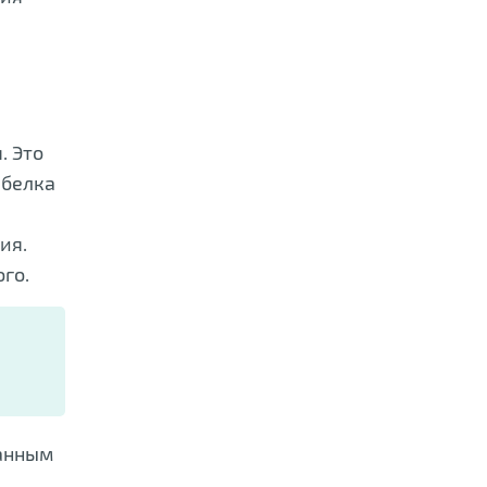
. Это
 белка
ия.
го.
танным