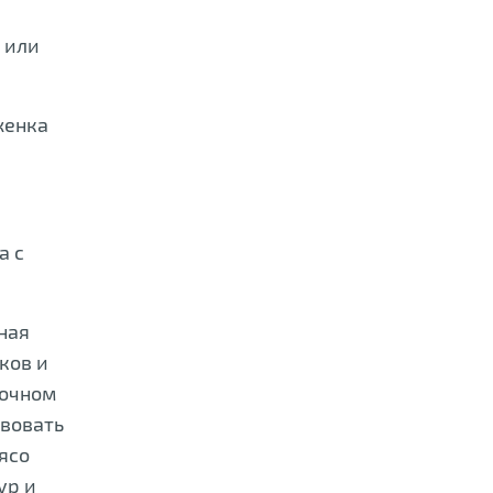
 или
женка
а с
ная
ков и
точном
твовать
ясо
ур и