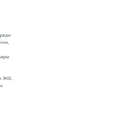
среди
гии,
пары
к ЭКО,
ны