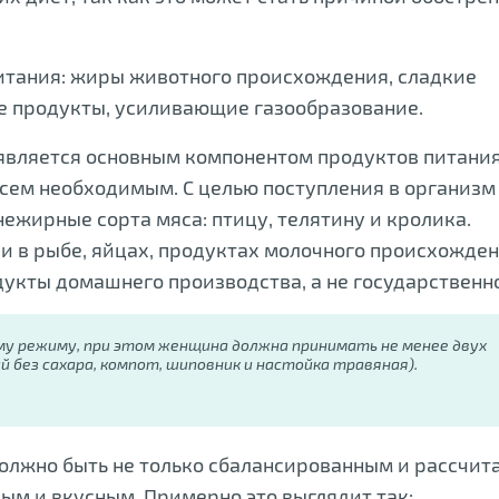
итания: жиры животного происхождения, сладкие
же продукты, усиливающие газообразование.
является основным компонентом продуктов питания
сем необходимым. С целью поступления в организм
ежирные сорта мяса: птицу, телятину и кролика.
и в рыбе, яйцах, продуктах молочного происхожден
одукты домашнего производства, а не государственно
у режиму, при этом женщина должна принимать не менее двух
й без сахара, компот, шиповник и настойка травяная).
олжно быть не только сбалансированным и рассчи
вым и вкусным. Примерно это выглядит так: