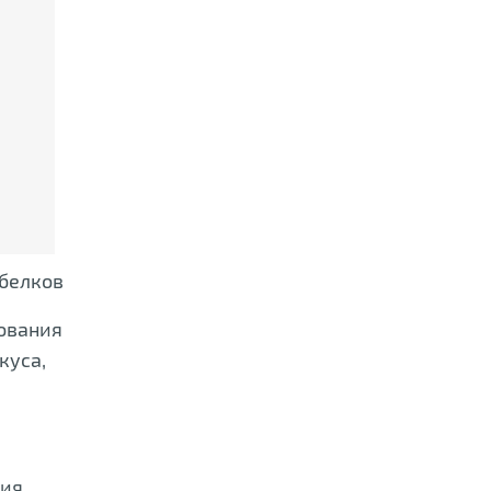
 белков
зования
куса,
ния